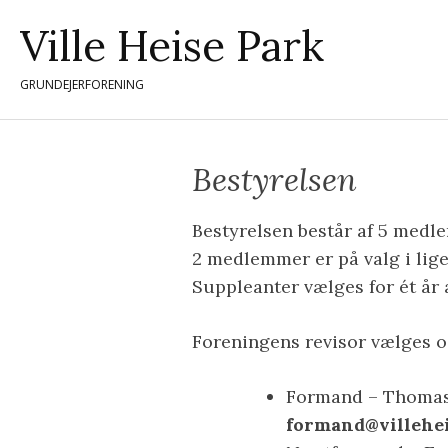
Skip
Ville Heise Park
to
content
GRUNDEJERFORENING
Bestyrelsen
Bestyrelsen består af 5 medl
2 medlemmer er på valg i lige
Suppleanter vælges for ét år 
Foreningens revisor vælges og
Formand – Thomas
formand@villehe