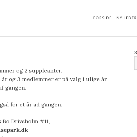
FORSIDE
NYHEDER
S
emmer og 2 suppleanter.
 år og 3 medlemmer er på valg i ulige år.
af gangen.
så for et år ad gangen.
 Bo Drivsholm #11,
isepark.dk