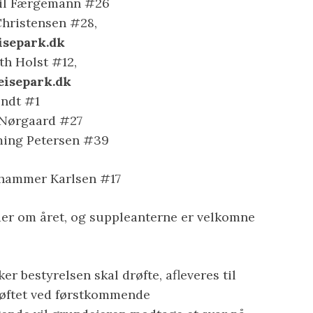
il Færgemann #26
Christensen #28,
isepark.dk
th Holst #12,
eisepark.dk
ndt #1
 Nørgaard #27
ming Petersen #39
ilhammer Karlsen #17
der om året, og suppleanterne er velkomne
r bestyrelsen skal drøfte, afleveres til
røftet ved førstkommende