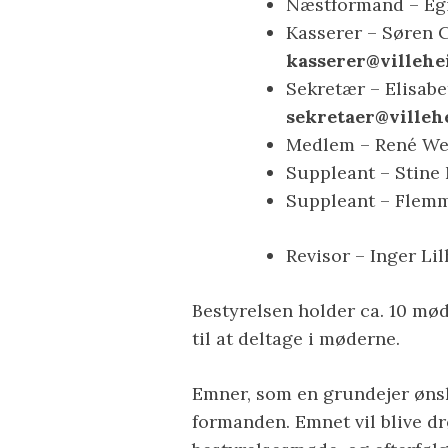
Næstformand – Eg
Kasserer – Søren 
kasserer@villehe
Sekretær – Elisabe
sekretaer@villeh
Medlem – René We
Suppleant – Stine
Suppleant – Flem
Revisor – Inger L
Bestyrelsen holder ca. 10 mø
til at deltage i møderne.
Emner, som en grundejer ønske
formanden. Emnet vil blive d