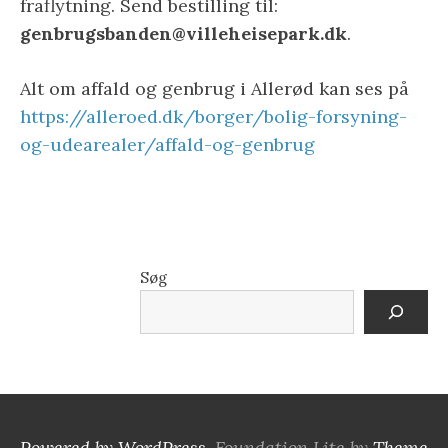
fraflytning. Send bestilling til:
genbrugsbanden@villeheisepark.dk
.
Alt om affald og genbrug i Allerød kan ses på
https://alleroed.dk/borger/bolig-forsyning-
og-udearealer/affald-og-genbrug
Søg
Powered by WordPress
. Foundation Lite by
Theme